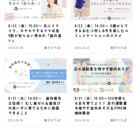
8/23（金）15:00〜 夫にイラ
8/23（金）14:00〜 0歳からで
イラ、モヤモヤするママ必見
きるおむつ外し&今を楽しむコ
9割が知らない男女の『脳の違
ミュニケーションのススメ
い』
2024.08.08
親子ひろば
2024.08.08
親子ひろば
8/21（水）14:00〜 歯科衛生
8/21（水）15:00〜100年使え
士伝授！ むし歯ゼロ＆歯並び
る足を育てよう！ 足の運動量
の良い子に育てるために家庭
を増やす室内あそび＆IFME体
できること
操体験会
2024.08.08
親子ひろば
2024.08.08
親子ひろば