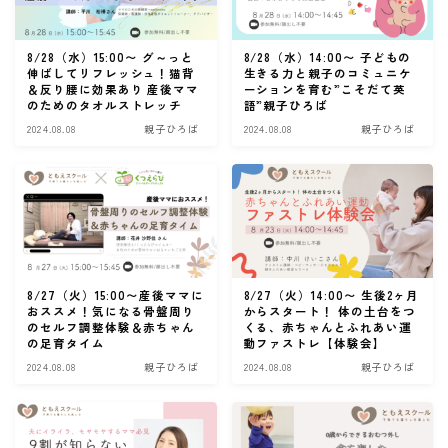
8/28（水）15:00〜 グ～っと
8/28（水）14:00〜 子どもの
伸ばしてリフレッシュ！猫背
生きる力と親子のコミュニケ
＆反り腰に効果あり 産後ママ
ーションを育む”こそだて英
のためのタオルストレッチ
語”親子ひろば
2024.08.08
親子ひろば
2024.08.08
親子ひろば
8/27（火）15:00〜産後ママに
8/27（火）14:00〜 生後2ヶ月
おススメ！気になる骨盤周り
からスタート！ 体の土台をつ
のセルフ調整体験＆赤ちゃん
くる、赤ちゃんとふれあい運
の足育タイム
動ファストレ【体験会】
2024.08.08
親子ひろば
2024.08.08
親子ひろば