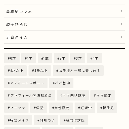
事務局コラム
親子ひろば
足育タイム
0才
1才
1歳
2才
3才
4才
4才以上
4歳以上
お子様と一緒に楽しめる
アンケートレポート
パパ歓迎
プロフィール写真撮影会
ママ向け講座
ママ限定
ワーママ
保活
女性限定
妊娠中
新生児
時短メイク
細川弓子
親向け講座