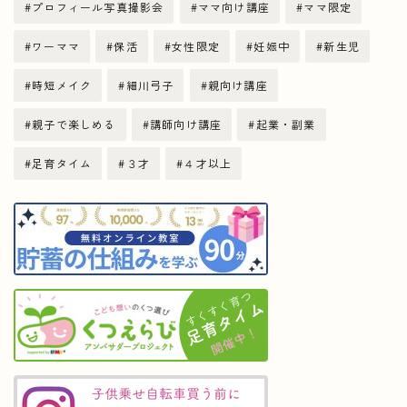
プロフィール写真撮影会
ママ向け講座
ママ限定
ワーママ
保活
女性限定
妊娠中
新生児
時短メイク
細川弓子
親向け講座
親子で楽しめる
講師向け講座
起業・副業
足育タイム
３才
４才以上