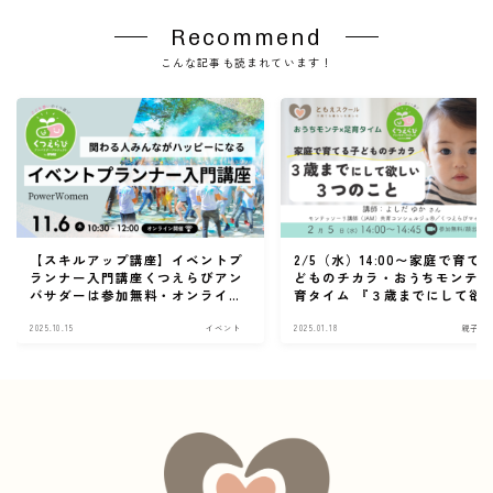
Recommend
こんな記事も読まれています！
【スキルアップ講座】イベントプ
2/5（水）14:00〜家庭で育て
ランナー入門講座くつえらびアン
どものチカラ・おうちモンテ
バサダーは参加無料・オンライン
育タイム 『３歳までにして欲
開催
３つのこと』
2025.10.15
イベント
2025.01.18
親子ひ