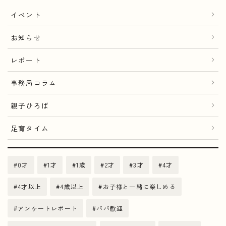
イベント
お知らせ
レポート
事務局コラム
親子ひろば
足育タイム
0才
1才
1歳
2才
3才
4才
4才以上
4歳以上
お子様と一緒に楽しめる
アンケートレポート
パパ歓迎