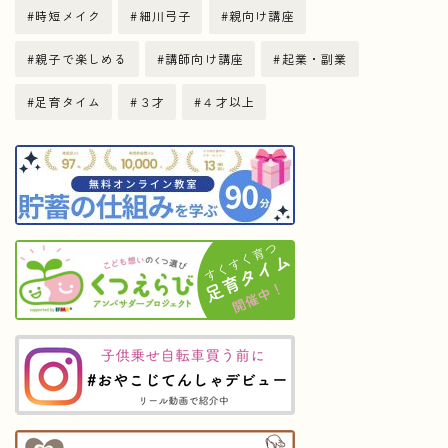
時短メイク
細川弓子
親向け講座
親子で楽しめる
講師向け講座
起業・副業
足育タイム
３才
４才以上