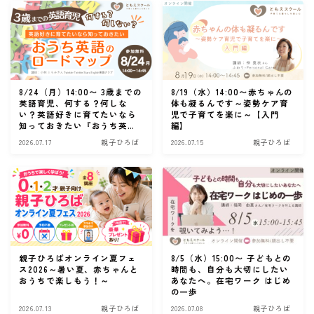
8/24（月）14:00〜 3歳までの
8/19（水）14:00〜赤ちゃんの
英語育児、何する？何しな
体も凝るんです～姿勢ケア育
い？英語好きに育てたいなら
児で子育てを楽に～【入門
知っておきたい『おうち英
編】
語』のロードマップ
2026.07.17
親子ひろば
2026.07.15
親子ひろば
親子ひろばオンライン夏フェ
8/5（水）15:00〜 子どもとの
ス2026～暑い夏、赤ちゃんと
時間も、自分も大切にしたい
おうちで楽しもう！～
あなたへ。在宅ワーク はじめ
の一歩
2026.07.13
親子ひろば
2026.07.08
親子ひろば