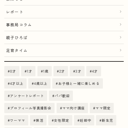
レポート
事務局コラム
親子ひろば
足育タイム
0才
1才
1歳
2才
3才
4才
4才以上
4歳以上
お子様と一緒に楽しめる
アンケートレポート
パパ歓迎
プロフィール写真撮影会
ママ向け講座
ママ限定
ワーママ
保活
女性限定
妊娠中
新生児