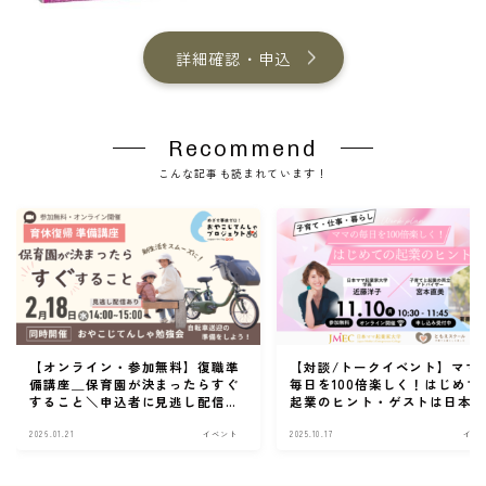
詳細確認・申込
Recommend
こんな記事も読まれています！
【オンライン・参加無料】復職準
【対談/トークイベント】ママ
備講座＿保育園が決まったらすぐ
毎日を100倍楽しく！はじめて
すること＼申込者に見逃し配信あ
起業のヒント・ゲストは日本
り／
起業家大学 学長 近藤洋子さん
2026.01.21
イベント
2025.10.17
イベ