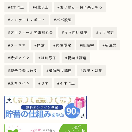
4才以上
4歳以上
お子様と一緒に楽しめる
アンケートレポート
パパ歓迎
プロフィール写真撮影会
ママ向け講座
ママ限定
ワーママ
保活
女性限定
妊娠中
新生児
時短メイク
細川弓子
親向け講座
親子で楽しめる
講師向け講座
起業・副業
足育タイム
３才
４才以上