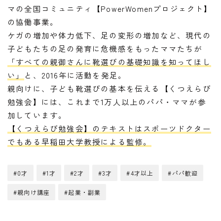
マの全国コミュニティ【PowerWomenプロジェクト】
の協働事業。
ケガの増加や体力低下、足の変形の増加など、現代の
子どもたちの足の発育に危機感をもったママたちが
「すべての親御さんに靴選びの基礎知識を知ってほし
い」
と、2016年に活動を発足。
親向けに、子ども靴選びの基本を伝える【くつえらび
勉強会】には、これまで1万人以上のパパ・ママが参
加しています。
【くつえらび勉強会】のテキストはスポーツドクター
でもある早稲田大学教授による監修。
#0才
#1才
#2才
#3才
#4才以上
#パパ歓迎
#親向け講座
#起業・副業