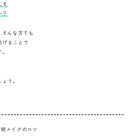
こそ
か？
…そんな方でも
あげることで
す。
しょう。
時短メイクのコツ