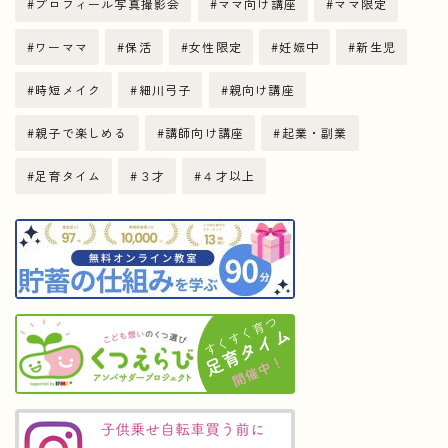
プロフィール写真撮影会
ママ向け講座
ママ限定
ワーママ
保活
女性限定
妊娠中
新生児
時短メイク
細川弓子
親向け講座
親子で楽しめる
講師向け講座
起業・副業
足育タイム
３才
４才以上