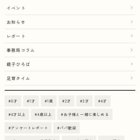
イベント
お知らせ
レポート
事務局コラム
親子ひろば
足育タイム
0才
1才
1歳
2才
3才
4才
4才以上
4歳以上
お子様と一緒に楽しめる
アンケートレポート
パパ歓迎