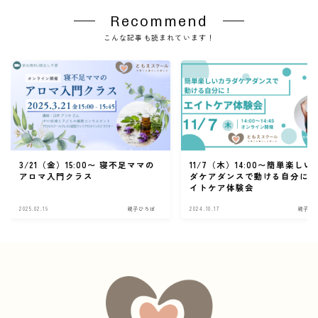
Recommend
こんな記事も読まれています！
3/21（金）15:00〜 寝不足ママの
11/7（木）14:00〜簡単楽しい
アロマ入門クラス
ダケアダンスで動ける自分に！
イトケア体験会
2025.02.19
親子ひろば
2024.10.17
親子ひ