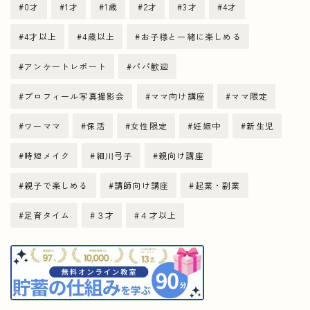
0才
1才
1歳
2才
3才
4才
4才以上
4歳以上
お子様と一緒に楽しめる
アンケートレポート
パパ歓迎
プロフィール写真撮影会
ママ向け講座
ママ限定
ワーママ
保活
女性限定
妊娠中
新生児
時短メイク
細川弓子
親向け講座
親子で楽しめる
講師向け講座
起業・副業
足育タイム
３才
４才以上