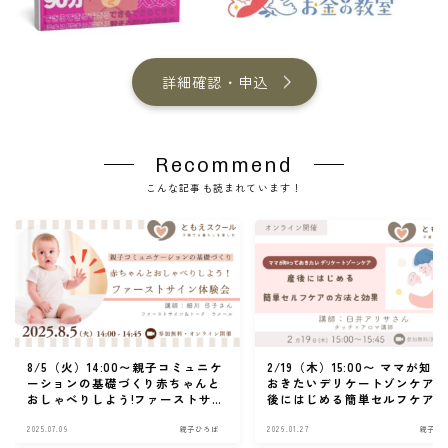
詳細確認・申込
Recommend
こんな記事も読まれています！
8/5（火）14:00〜親子コミュニケ
2/19（木）15:00〜 ママが知
ーションの基礎づくり赤ちゃんと
おきたいデリケートゾンケア
おしゃべりしよう!ファーストサイ
後にはじめる簡単セルフケア
ン体験会
法と効果
2025.07.09
親子ひろば
2026.01.27
親子ひ