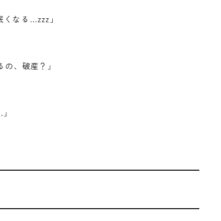
くなる…zzz」
するの、破産？」
…」