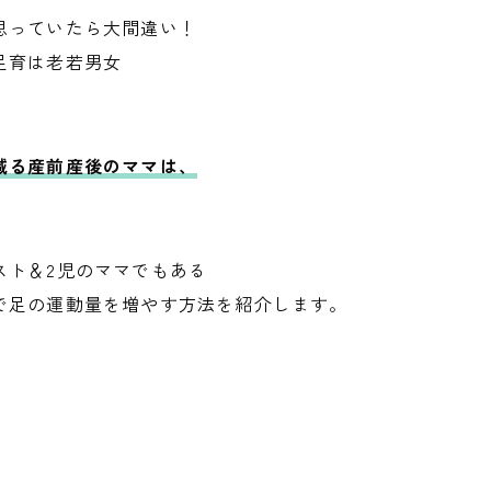
思っていたら大間違い！
足育は老若男女
減る産前産後のママは、
スト＆2児のママでもある
で足の運動量を増やす方法を紹介します。