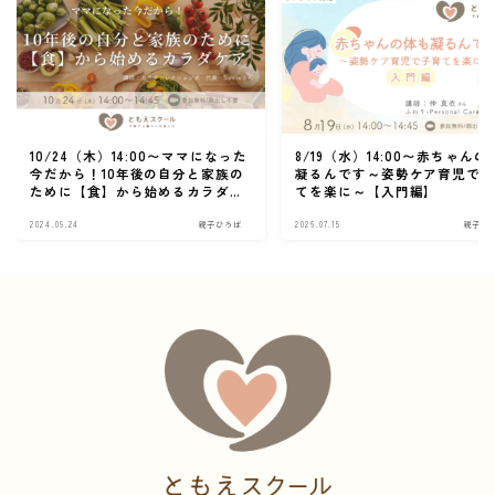
10/24（木）14:00〜ママになった
8/19（水）14:00〜赤ちゃんの
今だから！10年後の自分と家族の
凝るんです～姿勢ケア育児で
ために【食】から始めるカラダケ
てを楽に～【入門編】
ア
2024.09.24
親子ひろば
2026.07.15
親子ひ