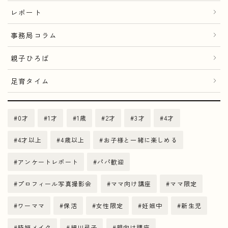
レポート
事務局コラム
親子ひろば
足育タイム
0才
1才
1歳
2才
3才
4才
4才以上
4歳以上
お子様と一緒に楽しめる
アンケートレポート
パパ歓迎
プロフィール写真撮影会
ママ向け講座
ママ限定
ワーママ
保活
女性限定
妊娠中
新生児
時短メイク
細川弓子
親向け講座