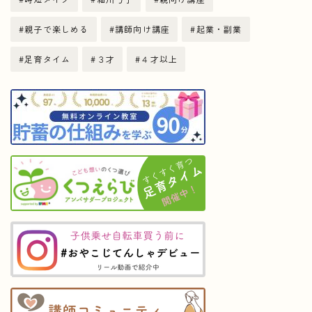
親子で楽しめる
講師向け講座
起業・副業
足育タイム
３才
４才以上