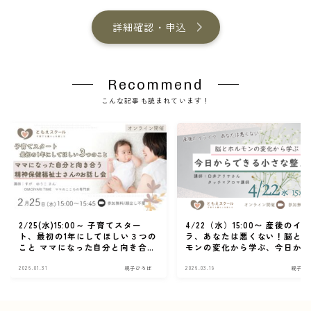
詳細確認・申込
Recommend
こんな記事も読まれています！
2/25(水)15:00～ 子育てスター
4/22（水）15:00〜 産後のイ
ト、最初の1年にしてほしい３つの
ラ、あなたは悪くない！脳と
こと ママになった自分と向き合
モンの変化から学ぶ、今日か
う、精神保健福祉士さんのお話し
きる小さな整え方
会
2026.01.31
親子ひろば
2026.03.19
親子ひ