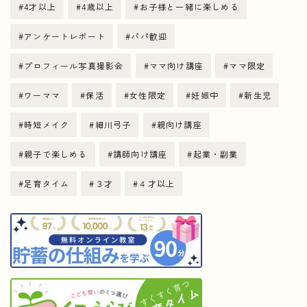
4才以上
4歳以上
お子様と一緒に楽しめる
アンケートレポート
パパ歓迎
プロフィール写真撮影会
ママ向け講座
ママ限定
ワーママ
保活
女性限定
妊娠中
新生児
時短メイク
細川弓子
親向け講座
親子で楽しめる
講師向け講座
起業・副業
足育タイム
３才
４才以上