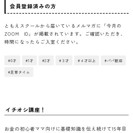
会員登録済みの方
ともえスクールから届いているメルマガに「今月の
ZOOM ID」が掲載されています。ご確認いただき、
時間になったらご入室ください。
#0才
#1才
#2才
#３才
#４才以上
#パパ歓迎
#足育タイム
イチオシ講座！
お金の初心者ママ向けに基礎知識を伝え続けて15年目