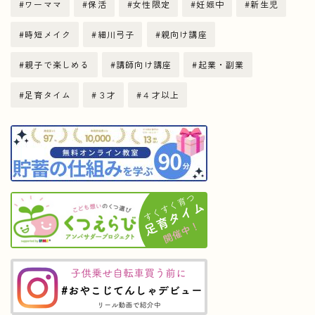
ワーママ
保活
女性限定
妊娠中
新生児
時短メイク
細川弓子
親向け講座
親子で楽しめる
講師向け講座
起業・副業
足育タイム
３才
４才以上