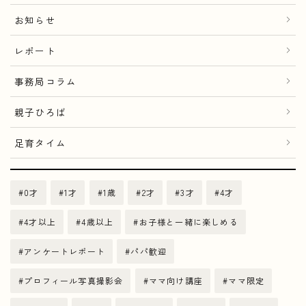
お知らせ
レポート
事務局コラム
親子ひろば
足育タイム
0才
1才
1歳
2才
3才
4才
4才以上
4歳以上
お子様と一緒に楽しめる
アンケートレポート
パパ歓迎
プロフィール写真撮影会
ママ向け講座
ママ限定