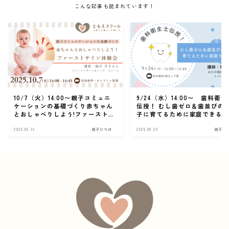
こんな記事も読まれています！
10/7（火）14:00〜親子コミュニ
9/24（水）14:00〜 歯科衛生
ケーションの基礎づくり赤ちゃん
伝授！ むし歯ゼロ＆歯並びの
とおしゃべりしよう!ファーストサ
子に育てるために家庭できる
イン体験会
2025.09.19
親子ひろば
2025.08.20
親子ひ